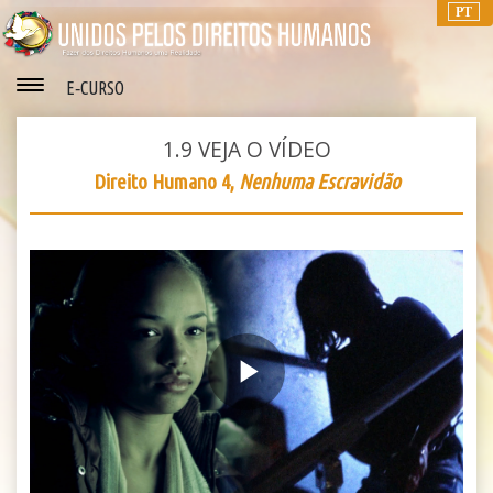
PT
E‑CURSO
1.9
VEJA O VÍDEO
Direito Humano 4,
Nenhuma Escravidão
Play
Video