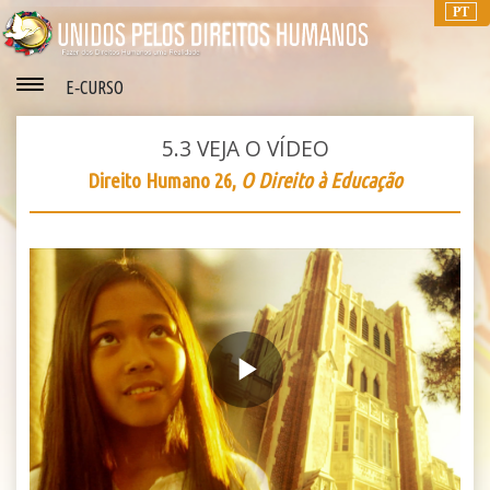
PT
E‑CURSO
5.3
VEJA O VÍDEO
Direito Humano 26,
O Direito à Educação
Play
Video