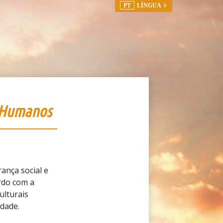
PT
LÍNGUA
s Humanos
ança social e
ordo com a
ulturais
idade.