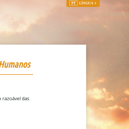
PT
LÍNGUA
s Humanos
o razoável das