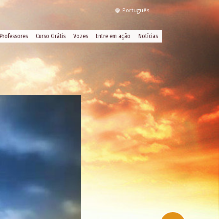
Português
Professores
Curso Grátis
Vozes
Entre em ação
Notícias