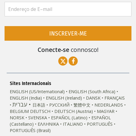
INSCREVER‑ME
Conecte‑se
connosco!
Sites Internacionais
ENGLISH (US/International)
ENGLISH (South Africa)
ENGLISH (India)
ENGLISH (Ireland)
DANSK
FRANÇAIS
עברית
日本語
РУССКИЙ
繁體中文
NEDERLANDS
BELGIUM
DEUTSCH
DEUTSCH (Austria)
MAGYAR
NORSK
SVENSKA
ESPAÑOL (Latino)
ESPAÑOL
(Castellano)
ΕΛΛΗΝΙΚA
ITALIANO
PORTUGUÊS
PORTUGUÊS (Brasil)‎