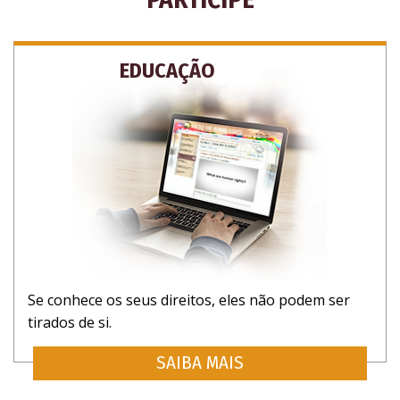
EDUCAÇÃO
SUBSCREVA-SE PARA RECEBER
Se conhece os seus direitos, eles não podem ser
ATUALIZAÇÕES E MANEIRAS DE AJUDAR
tirados de si.
SAIBA MAIS