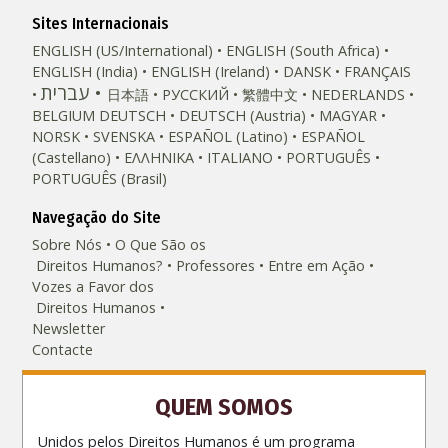
Sites Internacionais
ENGLISH (US/International)
ENGLISH (South Africa)
ENGLISH (India)
ENGLISH (Ireland)
DANSK
FRANÇAIS
עברית
日本語
РУССКИЙ
繁體中文
NEDERLANDS
BELGIUM
DEUTSCH
DEUTSCH (Austria)
MAGYAR
NORSK
SVENSKA
ESPAÑOL (Latino)
ESPAÑOL
(Castellano)
ΕΛΛΗΝΙΚA
ITALIANO
PORTUGUÊS
PORTUGUÊS (Brasil)‎
Navegação do Site
Sobre Nós
O Que São os
Direitos Humanos?
Professores
Entre em Ação
Vozes a Favor dos
Direitos Humanos
Newsletter
Contacte
QUEM SOMOS
Unidos pelos Direitos Humanos é um programa