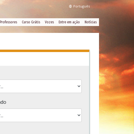
Português
Professores
Curso Grátis
Vozes
Entre em ação
Notícias
3
ado