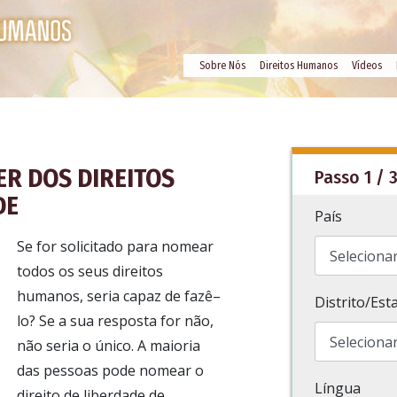
Sobre Nós
Direitos Humanos
Vídeos
ER DOS DIREITOS
Passo 1 / 
DE
País
Se for solicitado para nomear
todos os seus direitos
humanos, seria capaz de fazê–
Distrito/Est
lo? Se a sua resposta for não,
não seria o único. A maioria
das pessoas pode nomear o
Língua
direito de liberdade de