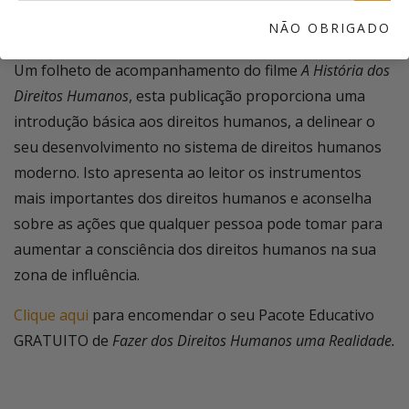
24. EXEMPLARES DO FOLHETO
A HISTÓRIA DOS DIREITOS
NÃO OBRIGADO
HUMANOS
Um folheto de acompanhamento do filme
A História dos
Direitos Humanos
, esta publicação proporciona uma
introdução básica aos direitos humanos, a delinear o
seu desenvolvimento no sistema de direitos humanos
moderno. Isto apresenta ao leitor os instrumentos
mais importantes dos direitos humanos e aconselha
sobre as ações que qualquer pessoa pode tomar para
aumentar a consciência dos direitos humanos na sua
zona de influência.
Clique aqui
para encomendar o seu Pacote Educativo
GRATUITO de
Fazer dos Direitos Humanos uma Realidade.