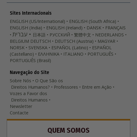
Sites Internacionais
ENGLISH (US/International)
ENGLISH (South Africa)
ENGLISH (India)
ENGLISH (Ireland)
DANSK
FRANÇAIS
עברית
日本語
РУССКИЙ
繁體中文
NEDERLANDS
BELGIUM
DEUTSCH
DEUTSCH (Austria)
MAGYAR
NORSK
SVENSKA
ESPAÑOL (Latino)
ESPAÑOL
(Castellano)
ΕΛΛΗΝΙΚA
ITALIANO
PORTUGUÊS
PORTUGUÊS (Brasil)‎
Navegação do Site
Sobre Nós
O Que São os
Direitos Humanos?
Professores
Entre em Ação
Vozes a Favor dos
Direitos Humanos
Newsletter
Contacte
QUEM SOMOS