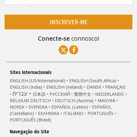
INSCREVER‑ME
Conecte‑se
connosco!
Sites Internacionais
ENGLISH (US/International)
ENGLISH (South Africa)
ENGLISH (India)
ENGLISH (Ireland)
DANSK
FRANÇAIS
עברית
日本語
РУССКИЙ
繁體中文
NEDERLANDS
BELGIUM
DEUTSCH
DEUTSCH (Austria)
MAGYAR
NORSK
SVENSKA
ESPAÑOL (Latino)
ESPAÑOL
(Castellano)
ΕΛΛΗΝΙΚA
ITALIANO
PORTUGUÊS
PORTUGUÊS (Brasil)‎
Navegação do Site