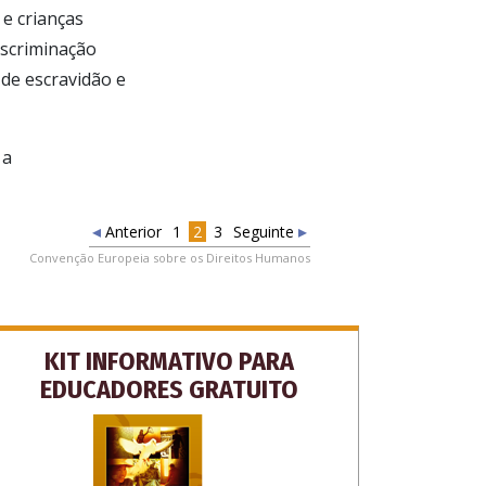
e crianças
iscriminação
 de escravidão e
 a
Anterior
1
2
3
Seguinte
Convenção Europeia sobre os Direitos Humanos
KIT INFORMATIVO PARA
EDUCADORES GRATUITO