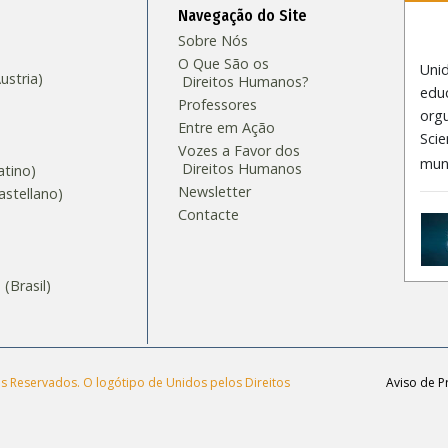
Navegação do Site
Sobre Nós
O Que São os
Uni
stria)
Direitos Humanos?
educ
Professores
org
Entre em Ação
Scie
Vozes a Favor dos
mun
Direitos Humanos
tino)
Newsletter
stellano)
Contacte
S
Brasil)‎
s Reservados. O logótipo de Unidos pelos Direitos
Aviso de P