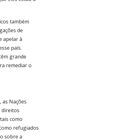
íticos também
egações de
e apelar à
sse país.
 têm grande
ra remediar o
, as Nações
 direitos
 tais como
s como refugiados
ão sobre a