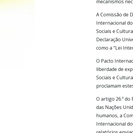
mecanismos nece
A Comissão de D
Internacional do
Sociais e Cultur
Declaração Univ
como a “Lei Inte
O Pacto Internaci
liberdade de exp
Sociais e Cultur
proclamam estes 
O artigo 26.º do
das Nações Unid
humanos, a Comi
Internacional do
relatórios envia