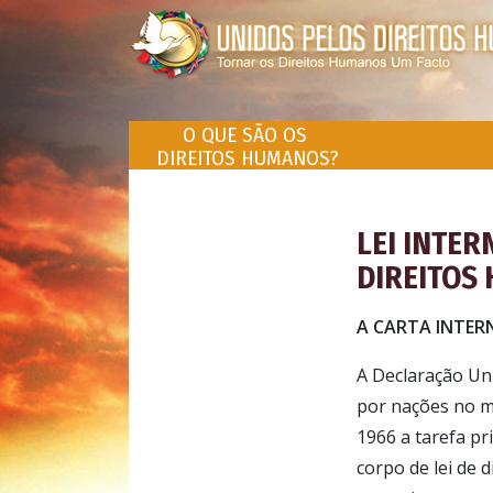
O QUE SÃO OS
DIREITOS HUMANOS?
LEI INTER
DIREITOS
A CARTA INTER
A Declaração Un
por nações no m
1966 a tarefa pr
corpo de lei de 