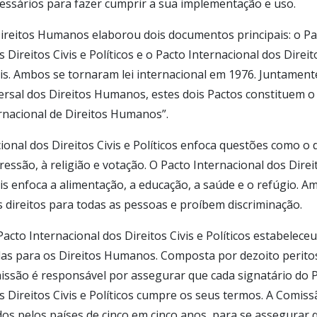
ssários para fazer cumprir a sua implementação e uso.
ireitos Humanos elaborou dois documentos principais: o Pa
s Direitos Civis e Políticos e o Pacto Internacional dos Direi
ais. Ambos se tornaram lei internacional em 1976. Juntamen
ersal dos Direitos Humanos, estes dois Pactos constituem o
rnacional de Direitos Humanos”.
onal dos Direitos Civis e Políticos enfoca questões como o di
ressão, à religião e votação. O Pacto Internacional dos Dire
ais enfoca a alimentação, a educação, a saúde e o refúgio. 
direitos para todas as pessoas e proíbem discriminação.
 Pacto Internacional dos Direitos Civis e Políticos estabele
as para os Direitos Humanos. Composta por dezoito peritos
ssão é responsável por assegurar que cada signatário do 
s Direitos Civis e Políticos cumpre os seus termos. A Comis
dos pelos países de cinco em cinco anos, para se assegurar 