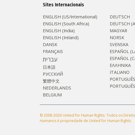
Sites Internacionais
ENGLISH (US/International)
DEUTSCH
ENGLISH (South Africa)
DEUTSCH (Au
ENGLISH (India)
MAGYAR
ENGLISH (Ireland)
NORSK
DANSK
SVENSKA
FRANÇAIS
ESPAÑOL (La
עברית
ESPAÑOL (Ca
ΕΛΛΗΝΙΚA
日本語
ITALIANO
РУССКИЙ
PORTUGUÊ
繁體中文
PORTUGUÊS (
NEDERLANDS
BELGIUM
© 2008-2026 United for Human Rights. Todos os Direito
Humanos é propriedade de United for Human Rights.