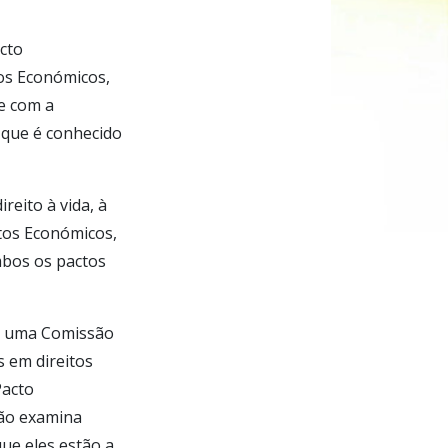
cto
tos Económicos,
te com a
 que é conhecido
reito à vida, à
itos Económicos,
Ambos os pactos
ceu uma Comissão
 em direitos
Pacto
são examina
que eles estão a