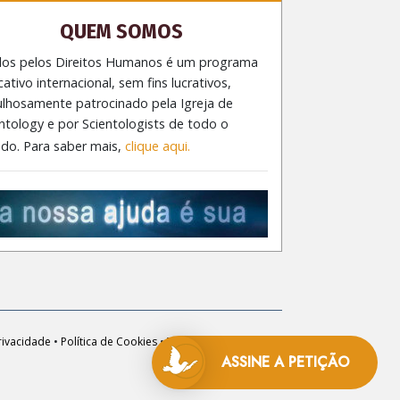
QUEM SOMOS
dos pelos Direitos Humanos é um programa
ativo internacional, sem fins lucrativos,
ulhosamente patrocinado pela Igreja de
ntology e por Scientologists de todo o
do. Para saber mais,
clique aqui.
rivacidade
•
Política de Cookies
•
Termos de Utilização
•
Aviso Legal
ASSINE A
PETIÇÃO