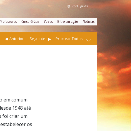
Português
Professores
Curso Grátis
Vozes
Entre em ação
Notícias
Anterior
Seguinte
Procurar Todos
ado em comum
desde 1948 até
 foi criar um
 estabelecer os