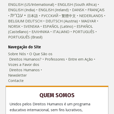
ENGLISH (US/International)
ENGLISH (South Africa)
ENGLISH (India)
ENGLISH (Ireland)
DANSK
FRANÇAIS
עברית
日本語
РУССКИЙ
繁體中文
NEDERLANDS
BELGIUM
DEUTSCH
DEUTSCH (Austria)
MAGYAR
NORSK
SVENSKA
ESPAÑOL (Latino)
ESPAÑOL
(Castellano)
ΕΛΛΗΝΙΚA
ITALIANO
PORTUGUÊS
PORTUGUÊS (Brasil)‎
Navegação do Site
Sobre Nós
O Que São os
Direitos Humanos?
Professores
Entre em Ação
Vozes a Favor dos
Direitos Humanos
Newsletter
Contacte
QUEM SOMOS
Unidos pelos Direitos Humanos é um programa
educativo internacional, sem fins lucrativos,