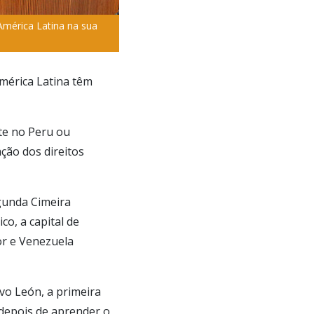
América Latina na sua
América Latina têm
nte no Peru ou
ão dos direitos
egunda Cimeira
o, a capital de
or e Venezuela
vo León, a primeira
s depois de aprender o