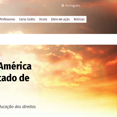
Português
Professores
Curso Grátis
Vozes
Entre em ação
Notícias
 América
stado de
ducação dos direitos