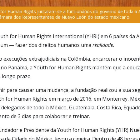
for Human Rights juntaram-se a funcionários do governo de toda a 
 Câmara dos Representantes de Nuevo León do estado mexicano.
 Youth for Human Rights International (YHRI) em 6 países da 
mum — fazer dos direitos humanos uma
realidade
.
ão execuções extrajudiciais na Colômbia, encarcerar o inoce
 no Panamá, a Youth for Human Rights mantém que a educaç
 longo prazo.
 unir para causar uma mudança, a fundação realizou a sua s
th for Human Rights em março de 2016, em Monterrey, Méxic
 delegados de todo o México, Guatemala, Costa Rica, Equad
nto de 3 dias para colaborar e treinar.
Fundador e Presidente da Youth for Human Rights (YHR) Nue
fora da Cidade do México, levou a cimeira. Dentro de 48 hora