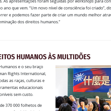
tos. As apresentações foram seguidas por
workshops
para cons
o ano que vem. “Um novo nível de consciência foi criado”, d
rrer e podemos fazer parte de criar um mundo melhor atrav
eminação dos direitos humanos.”
EITOS HUMANOS ÀS MULTIDÕES
 Humanos e o seu braço
man Rights International,
odas as raças, culturas e
rramentas educacionais
oníveis sem custo.
de 370 000 folhetos de