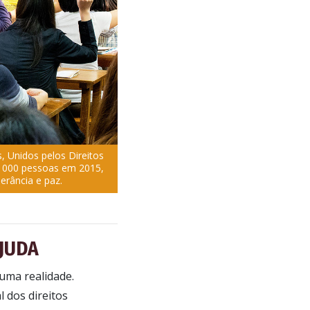
, Unidos pelos Direitos
 000 pessoas em 2015,
erância e paz.
JUDA
uma realidade.
 dos direitos