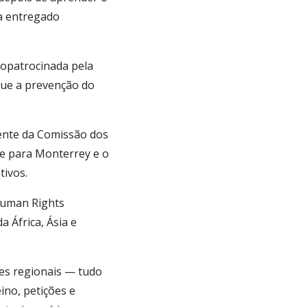
a entregado
 copatrocinada pela
 que a prevenção do
idente da Comissão dos
de para Monterrey e o
tivos.
 Human Rights
a África, Ásia e
ões regionais — tudo
eino, petições e