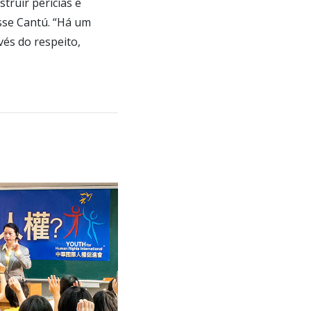
truir perícias e
isse Cantú. “Há um
és do respeito,