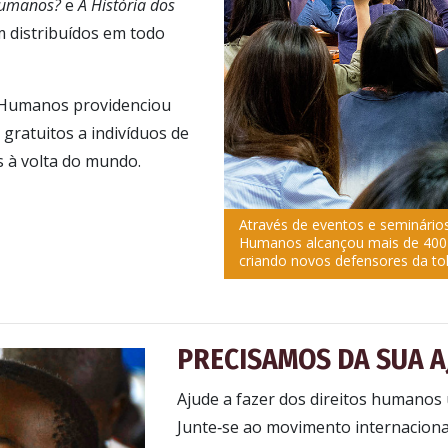
 Humanos?
e
A História dos
 distribuídos em todo
s Humanos providenciou
 gratuitos a indivíduos de
os à volta do mundo.
Através de eventos e seminários
Humanos alcançou mais de 400
criando novos defensores da tol
PRECISAMOS DA SUA A
Ajude a fazer dos direitos humanos 
Junte‑se ao movimento internacional