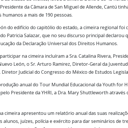
residente da Câmara de San Miguel de Allende, Cantú tinh
os humanos a mais de 190 pessoas.
n do edifício do capitólio do estado, a cimeira regional foi
o Patricia Salazar, que no seu discurso principal declarou
ucação da Declaração Universal dos Direitos Humanos.
participar na cimeira incluíram a Sra. Catalina Rivera, Pres
uevo León, o Sr. Arturo Ramirez, Diretor-Geral da Juventu
, Diretor Judicial do Congresso do México de Estudos Legisla
a produção anual do Tour Mundial Educacional da Youth for
 pelo Presidente da YHRI, a Dra. Mary Shuttleworth através d
a cimeira apresentou um relatório anual das suas realizaç
 alunos, juízes, polícia e exército para dar seminários de tr