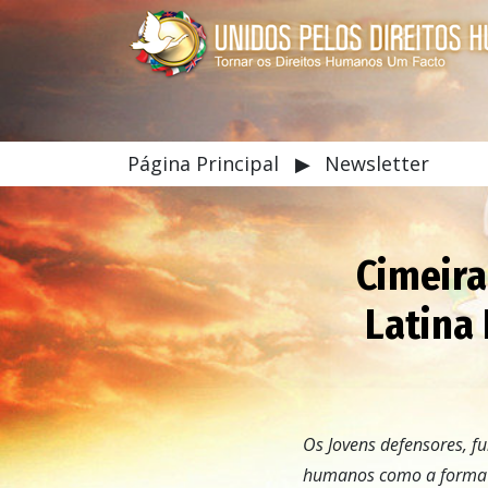
Página Principal
▶
Newsletter
Cimeira
Latina 
Os Jovens defensores, f
humanos como a forma d