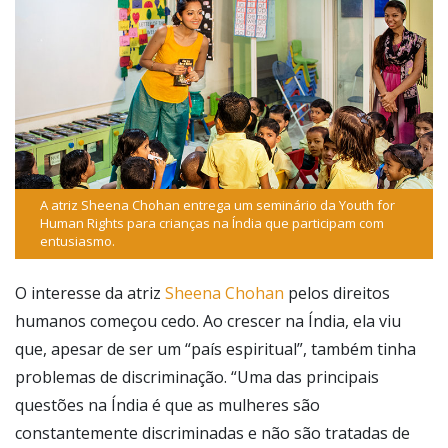
A atriz Sheena Chohan entrega um seminário da Youth for
Human Rights para crianças na Índia que participam com
entusiasmo.
O interesse da atriz
Sheena Chohan
pelos direitos
humanos começou cedo. Ao crescer na Índia, ela viu
que, apesar de ser um “país espiritual”, também tinha
problemas de discriminação. “Uma das principais
questões na Índia é que as mulheres são
constantemente discriminadas e não são tratadas de